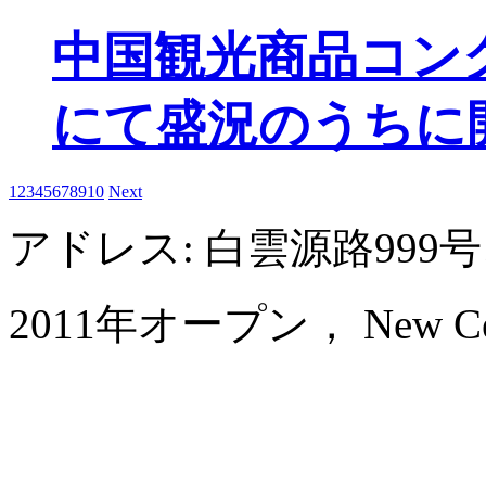
中国観光商品コン
にて盛況のうちに
1
2
3
4
5
6
7
8
9
10
Next
アドレス: 白雲源路99
2011年オープン， New Centur